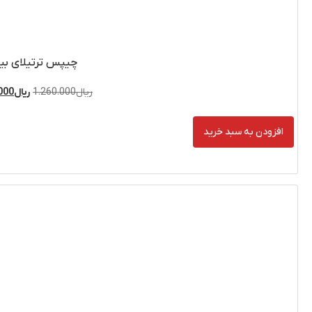
پس ترتیلای بیکن
1.260.0
ریال
1.120.000