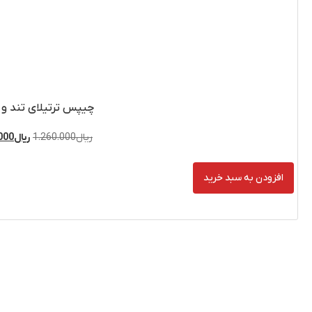
ترتیلای تند و آتشین
1.260.0
ریال
1.120.000