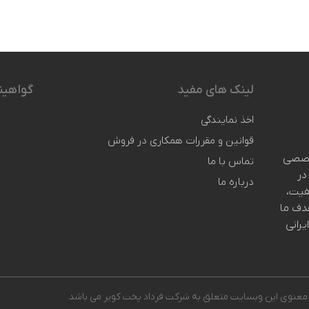
لینک های مفید
گواهین
اخذ نمایندگی
قوانین و مقررات همکاری در فروش
تخصصی
تماس با ما
در
درباره ما
یفیت،
دف ما
رانی
معنوی این وبسایت متعلق به شرکت فرداد پخت کویر می باشد.