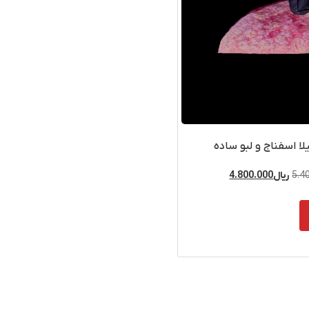
لا اسفناج و لبو ساده
5.4
ریال
4.800.000