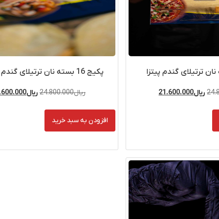
پکیج 16 بسته نان ترتیلای گندم سایز 25
24.
ریال
21.600.000
ریال
24.800.000
ریال
.600.000
افزودن به سبد خرید