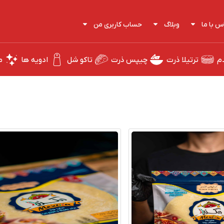
س با ما
وبلاگ
حساب کاربری من
دم
ترتیلا ذرت
چیپس ذرت
تاکو شل
ادویه ها
م