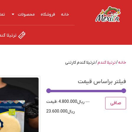
خانه
فروشگاه
محصولات
تما
ترتیلا گن
خانه
/
ترتیلا گندم
/ ترتیلا گندم کارتنی
فیلتر براساس قیمت
—
ریال4.800.000
قيمت:
صافی
ریال23.600.000