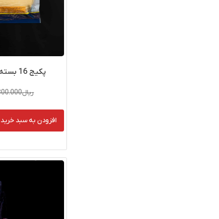
پکیج 16 بسته نان ترتیلای گندم پیتزا
ریال
800.000
افزودن به سبد خرید