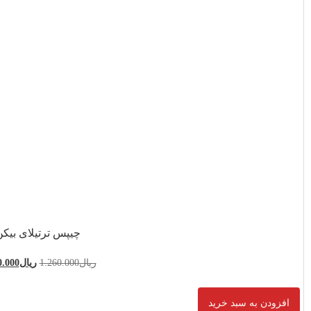
یپس ترتیلای بیکن
1.260.00
ریال
1.120.000