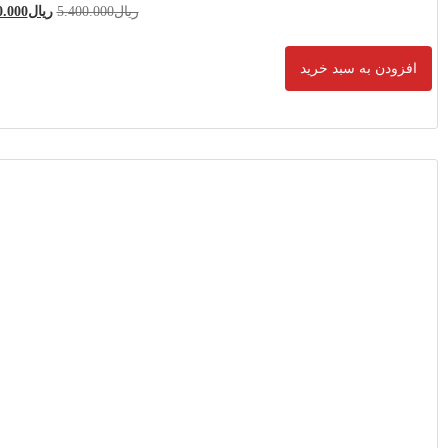
5.400.00
ریال
4.800.000