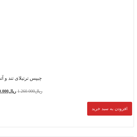
 ترتیلای تند و آتشین
1.260.00
ریال
1.120.000