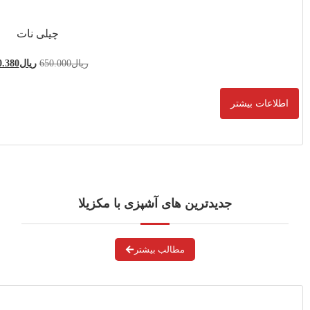
چیلی نات
ل
650.000
ریال
570.380