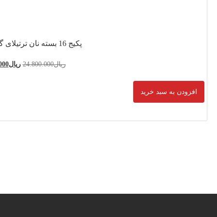
24.800.0
ریال
21.600.000