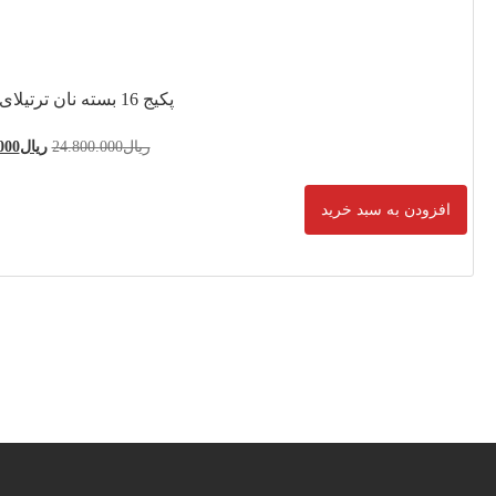
24.800.0
ریال
21.600.000