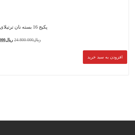
24.800.0
ریال
21.600.000