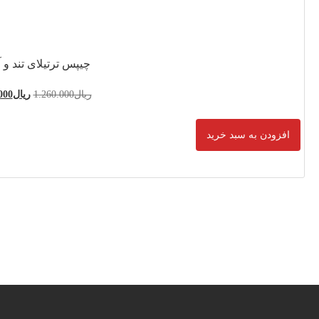
 ترتیلای تند و آتشین
1.260.00
ریال
1.120.000