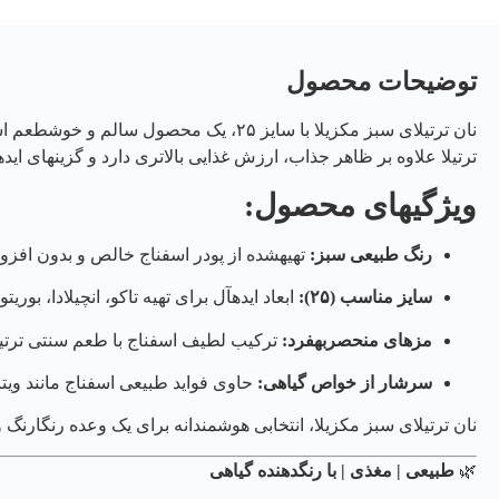
توضیحات محصول
نان ترتیلای سبز مکزیلا با سایز ۲۵، یک محصول سالم و خوشطعم است که با
ترتیلا علاوه بر ظاهر جذاب، ارزش غذایی بالاتری دارد و گزینهای ا
ویژگیهای محصول:
رنگ طبیعی سبز:
تهیهشده از پودر اسفناج خالص و بدون افزود
سایز مناسب (۲۵):
ابعاد ایدهآل برای تهیه تاکو، انچیلادا، بور
مزهای منحصربهفرد:
ترکیب لطیف اسفناج با طعم سنتی ترتیل
سرشار از خواص گیاهی:
حاوی فواید طبیعی اسفناج مانند ویتا
نان ترتیلای سبز مکزیلا، انتخابی هوشمندانه برای یک وعده رنگارنگ 
🌿
طبیعی | مغذی | با رنگدهنده گیاهی