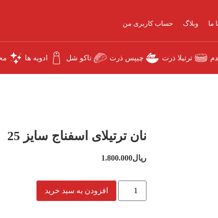
 ما
وبلاگ
حساب کاربری من
دم
ترتیلا ذرت
چیپس ذرت
تاکو شل
ادویه ها
مح
نان ترتیلای اسفناج سایز 25
ریال
1.800.000
افزودن به سبد خرید