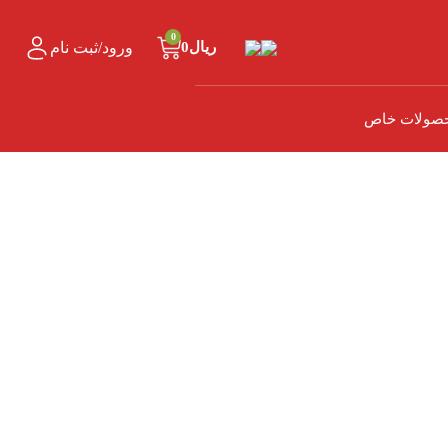
0
ورود/ثبت نام
ریال
0
صولات خاص