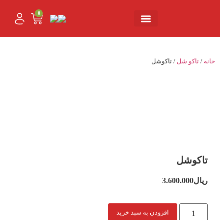
0
تماس با ما
حساب کاربری من
خانه
/
تاکو شل
/ تاکوشل
تاکوشل
ریال
3.600.000
افزودن به سبد خرید