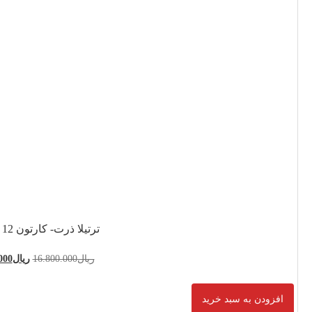
- کارتون 12 بسته ای
16.800.0
ریال
14.400.000