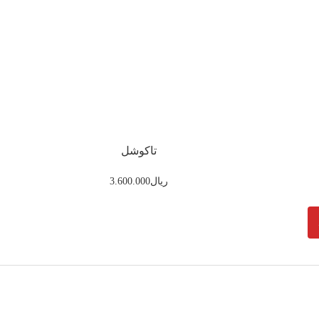
تاکوشل
ریال
3.600.000