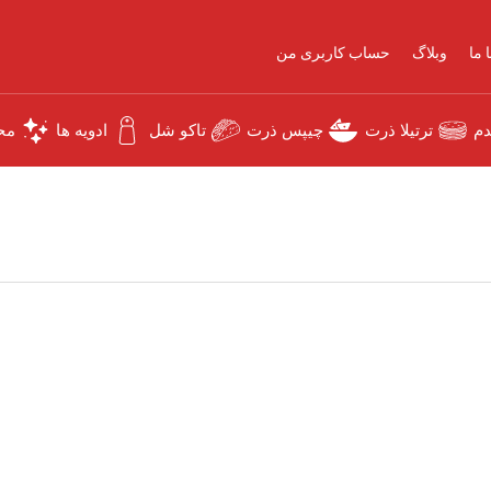
 ما
وبلاگ
حساب کاربری من
دم
ترتیلا ذرت
چیپس ذرت
تاکو شل
ادویه ها
مح