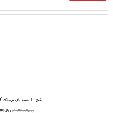
24.800.0
ریال
21.600.000