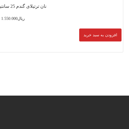
سانتیمتر پیتزایی
ریال
1.550.000