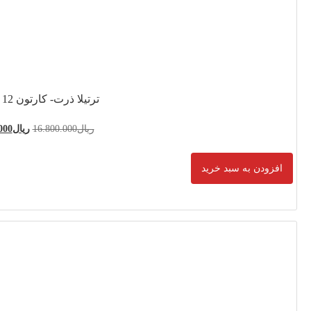
- کارتون 12 بسته ای
16.800.0
ریال
14.400.000