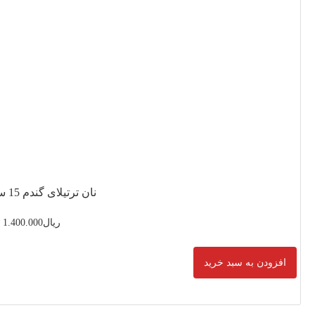
ای گندم 15 سانتیمتر
ریال
1.400.000