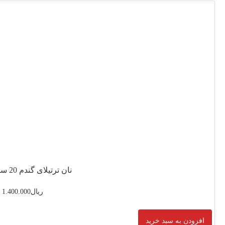
 گندم 20 سانتی متر
ریال
1.400.000