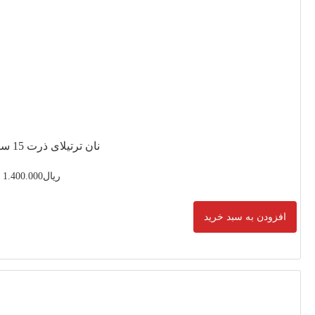
 ذرت 15 سانتی متر
ریال
1.400.000