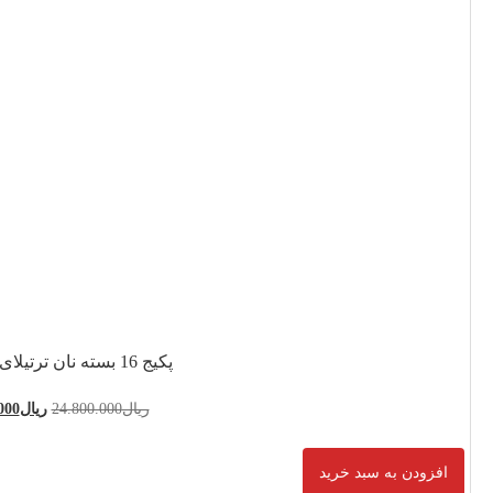
24.800.0
ریال
21.600.000